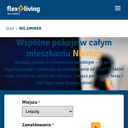
do
treści
Start
WG ZIMMER
|
Wspólne pokoje w całym
mieszkaniu
Niemcy
Szukasz pokoju w mieszkaniu wspólnym – w pełni
wyposażonego i gotowego do zamieszkania od razu? W takim
razie trafiłeś we właściwe miejsce. Zobacz pokoje już teraz i
złóż zapytanie bezpośrednio!
Miejsce
*
Zameldowanie
*