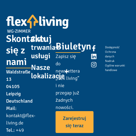
Skontaktuj
Czas
Biuletyn
trwania
się z
Dostępność
Ochrona
usługi
Zapisz się
danych
nami
Nadruk
do
Nasze
Ogólne warunki
newslettera
handlowe
Waldstraße
lokalizacje
„flex living”
13
i nie
04105
przegap już
Leipzig
żadnych
Deutschland
nowości.
Mail:
kontakt@flex-
Zarejestruj
living.de
się teraz
Tel.:
+49